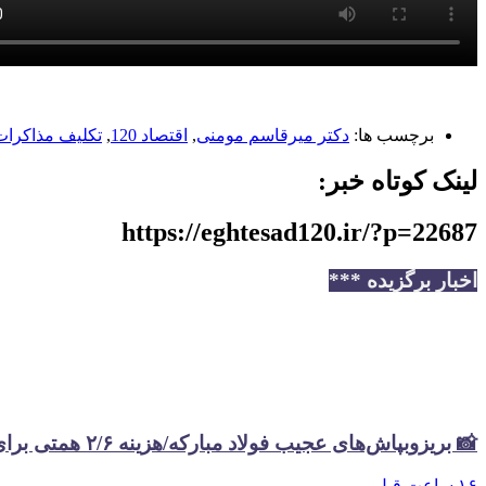
برچسب ها:
دکتر میرقاسم مومنی
,
اقتصاد 120
,
تکلیف مذاکرات
لینک کوتاه خبر:
https://eghtesad120.ir/?p=22687
اخبار برگزیده ***
📸 بریزوبپاش‌های عجیب فولاد مبارکه/هزینه ۲/۶ همتی برای تبلیغات در سال گذشته
۱۶ ساعت قبل