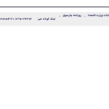
ابات وزارت اقتصاد
,
روزنامه چارسوق
,
لینک کوتاه خبر:
htesad120.ir/?p=24674