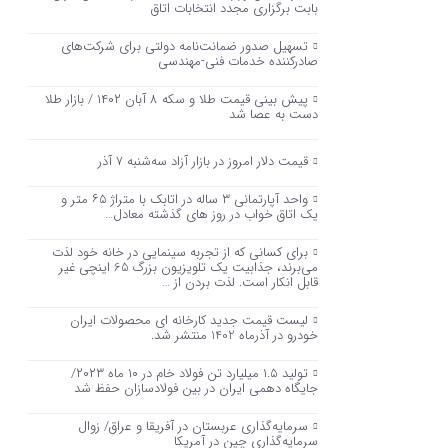
بابت برگزاری مجدد انتخابات اتاق
تسهیل صدور ضمانت‌نامه دولتی برای شرکت‌های
صادرکننده خدمات فنی-مهندسی
پیش بینی قیمت طلا و سکه ۸ آبان ۱۴۰۲ / بازار طلا
دست‌ به عصا شد
قیمت دلار امروز در بازار آزاد سه‌شنبه ۷ آذر
واحد آپارتمانی ۳ ساله در اتابک با متراژ ۶۵ متر و
یک اتاق خواب در روز های گذشته معادل…
برای کسانی که از تجربه سینمایی در خانه خود لذت
می‌برند، جذابیت یک تلویزیون بزرگ 65 اینچی غیر
قابل انکار است. لذت بردن از …
لیست قیمت جدید کارخانه ای محصولات ایران
خودرو در آذرماه 1402 منتشر شد.
تولید ۱.۵ میلیارد تن فولاد خام در ۱۰ ماه ۲۰۲۳/
جایگاه دهمی ایران در بین فولادسازان حفظ شد
سرمایه‌گذاری عربستان در آفریقا و عراق/ زوال
سرمایه‌گذاری چین در آمریکا