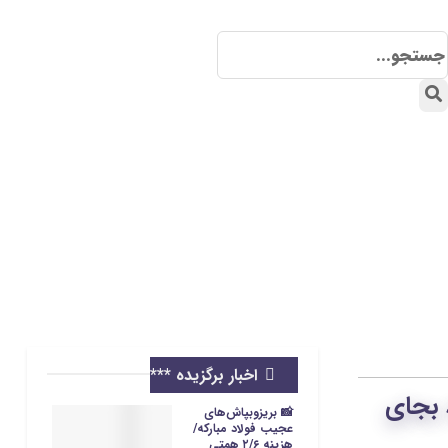
اخبار برگزیده ***
 بجای
📸 بریزوبپاش‌های
عجیب فولاد مبارکه/
هزینه ۲/۶ همتی