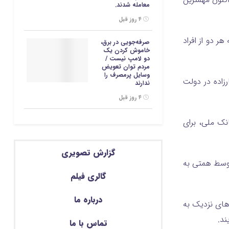
معامله شدند.
۴ روز قبل
ر دو از افراد
صرفه‌جویی در برق،
خاموش کردن یک
دو لامپ نیست /
مردم توان تعویض
وسایل پرمصرف را
زاده در دولت
ندارند
۴ روز قبل
نک ملی، برای
گزارش تصویری
توسط همتی به
گالری فیلم
درباره ما
های نزدیک به
ند.
تماس با ما