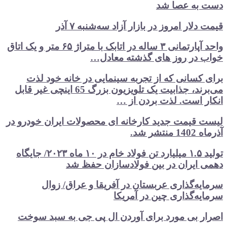
دست‌ به عصا شد
قیمت دلار امروز در بازار آزاد سه‌شنبه ۷ آذر
واحد آپارتمانی ۳ ساله در اتابک با متراژ ۶۵ متر و یک اتاق
خواب در روز های گذشته معادل…
برای کسانی که از تجربه سینمایی در خانه خود لذت
می‌برند، جذابیت یک تلویزیون بزرگ 65 اینچی غیر قابل
انکار است. لذت بردن از …
لیست قیمت جدید کارخانه ای محصولات ایران خودرو در
آذرماه 1402 منتشر شد.
تولید ۱.۵ میلیارد تن فولاد خام در ۱۰ ماه ۲۰۲۳/ جایگاه
دهمی ایران در بین فولادسازان حفظ شد
سرمایه‌گذاری عربستان در آفریقا و عراق/ زوال
سرمایه‌گذاری چین در آمریکا
اصرار بی مورد برای آوردن ال پی جی به سبد سوخت