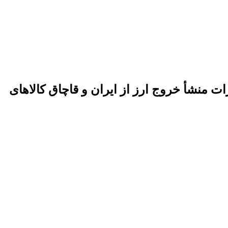
ی کاهش قیمت ارز در جنگ ۴۰ روزه بود چون امارات منشأ خروج ارز از ایران و قاچاق کالاهای