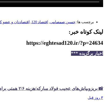
برچسب ها:
حسین صمصامی
,
اقتصاد 120
,
اقتصاددان و عضو 
لینک کوتاه خبر:
https://eghtesad120.ir/?p=24634
اخبار برگزیده ***
📸 بریزوبپاش‌های عجیب فولاد مبارکه/هزینه ۲/۶ همتی برای تبلیغات در سال گذشته
۳ روز قبل