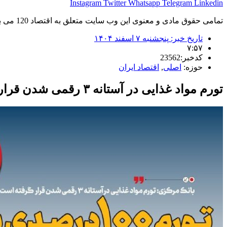
Instagram
Twitter
Whatsapp
Telegram
Linkedin
تمامی حقوق مادی و معنوی این وب سایت متعلق به اقتصاد 120 می باشد و استفاده غیر قانونی از آن پیگرد قانونی دارد.
تاریخ خبر:
پنجشنبه ۷ اسفند ۱۴۰۴
۷:۵۷
کدخبر:23562
حوزه:
اصلی
,
اقتصاد ایران
تورم مواد غذایی در آستانه ۳ رقمی شدن قرار گرفت/ تورم ۱۰۰ درصدی مواد غذایی با حذف ارز ۲۸۵۰۰