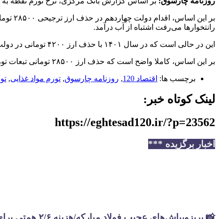
روزنامه چارسوق:
بر اساس گزارش بانک مرکزی، نرخ تورم نقطه به نقطه مواد غذایی در بهمن‌م
رانتخوارها می‌رفت اشتباه از آب درآمد.
این در حالی است که در سال ۱۴۰۱ با حذف ارز ۴۲۰۰ تومانی در دولت شهید رئیسی، تورم مواد غذایی در محدوده ۸۰ درصد قرار گرفت.
بر این اساس، کاملا واضح است که حذف ارز ۲۸۵۰۰ تومانی تبعات تورمی شدیدتری نسبت به حذف ارز ۴۲۰۰ تومانی داشته که علت آن را باید در تفاوت مدیریت دولت‌های سیزدهم و چهاردهم دانست.
برچسب ها:
اقتصاد 120
,
روزنامه چارسوق
,
تورم مواد غذایی
,
تو
لینک کوتاه خبر:
https://eghtesad120.ir/?p=23562
اخبار برگزیده ***
📸 بریزوبپاش‌های عجیب فولاد مبارکه/هزینه ۲/۶ همتی برای تبلیغات در سال گذشته