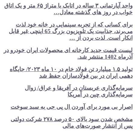
واحد آپارتمانی ۳ ساله در اتابک با متراژ ۶۵ متر و یک اتاق
خواب در روز های گذشته معادل…
برای کسانی که از تجربه سینمایی در خانه خود لذت
می‌برند، جذابیت یک تلویزیون بزرگ 65 اینچی غیر قابل
انکار است. لذت بردن از …
لیست قیمت جدید کارخانه ای محصولات ایران خودرو در
آذرماه 1402 منتشر شد.
تولید ۱.۵ میلیارد تن فولاد خام در ۱۰ ماه ۲۰۲۳/ جایگاه
دهمی ایران در بین فولادسازان حفظ شد
سرمایه‌گذاری عربستان در آفریقا و عراق/ زوال
سرمایه‌گذاری چین در آمریکا
اصرار بی مورد برای آوردن ال پی جی به سبد سوخت
مشخص شدن سود بالای ۵۰ درصد ۲۷۸ شرکت دولتی
پس از انتشار صورت‌های مالی