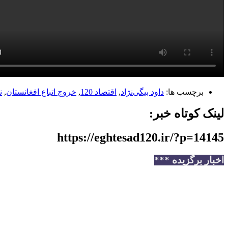
برچسب ها:
داود بیگی‌نژاد
,
اقتصاد 120
,
خروج اتباع افغانستان
,
ن
لینک کوتاه خبر:
https://eghtesad120.ir/?p=14145
اخبار برگزیده ***