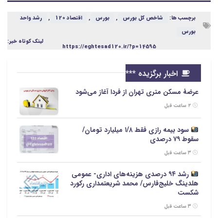
برچسب ها:
شاخص کل بورس
,
بورس
,
اقتصاد 120
,
رشد واحد
بورس
لینک کوتاه خبر:
https://eghtesad120.ir/?p=14595
اخبار برگزیده ***
عرضهٔ مسکن متری تهران از فردا آغاز می‌شود
۲ ساعت قبل
سود بیمه رازی فقط ۱/۸ میلیارد تومان/
سقوط ۷۹ درصدی
۳ ساعت قبل
رشد ۹۴ درصدی هزینه‌های اداری- عمومی
هلدینگ خلیج‌فارس/ محمد شریعتمداری رکورد
شکست
۳ ساعت قبل