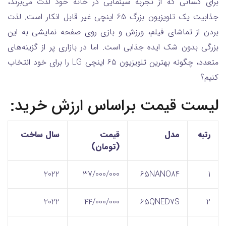
برای کسانی که از تجربه سینمایی در خانه خود لذت می‌برند،
جذابیت یک تلویزیون بزرگ 65 اینچی غیر قابل انکار است. لذت
بردن از تماشای فیلم، ورزش و بازی روی صفحه نمایشی به این
بزرگی بدون شک ایده جذابی است. اما در بازاری پر از گزینه‌های
متعدد، چگونه بهترین تلویزیون 65 اینچی LG را برای خود انتخاب
کنیم؟
لیست قیمت براساس ارزش خرید:
رتبه
مدل
قیمت
سال ساخت
(تومان)
2022
37/000/000
65NANO84
1
2022
44/000/000
65QNED7S
2