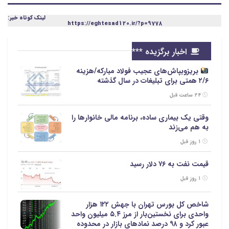
لینک کوتاه خبر:
https://eghtesad120.ir/?p=9778
اخبار برگزیده ***
بریزوبپاش‌های عجیب فولاد مبارکه/هزینه
۲/۶ همتی برای تبلیغات در سال گذشته
۲۴ ساعت قبل
وقتی یک بیماری ساده، برنامه مالی خانوارها را
به هم می‌زند
۱ روز قبل
قیمت نفت به ۷۶ دلار رسید
۱ روز قبل
شاخص کل بورس تهران با جهش ۱۲۲ هزار
واحدی برای نخستین‌بار از مرز ۵.۴ میلیون واحد
عبور کرد و ۹۸ درصد نمادهای بازار در محدوده