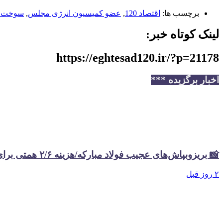
برچسب ها:
اقتصاد 120
,
عضو کمیسیون انرژی مجلس
,
سوخت نی
لینک کوتاه خبر:
https://eghtesad120.ir/?p=21178
اخبار برگزیده ***
📸 بریزوبپاش‌های عجیب فولاد مبارکه/هزینه ۲/۶ همتی برای تبلیغات در سال گذشته
۲ روز قبل