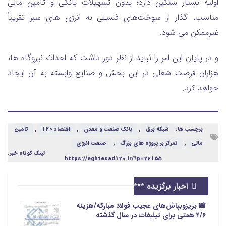
اولیه بسیار سنگین دارد؛ بدون تسهیلات بانکی و تأمین مالی
مناسب، گذار از سوخت‌های فسیلی به انرژی ‌های سبز تقریباً
غیرممکن می شود.
و در پایان این امر را نباید از نظر دور داشت که احداث نیروگاه ها،
هزاران فرصت شغلی در این بخش و صنایع وابسته به آن ایجاد
خواهد کرد.
برچسب ها:
شبکه برق
,
بانک صنعت و معدن
,
اقتصاد 120
,
تامین
مالی
,
تمرکز بر پروژه های بزرگ
,
صنعت انرژی
لینک کوتاه خبر:
https://eghtesad120.ir/?p=26155
اخبار برگزیده ***
📸 بریزوبپاش‌های عجیب فولاد مبارکه/هزینه
۲/۶ همتی برای تبلیغات در سال گذشته