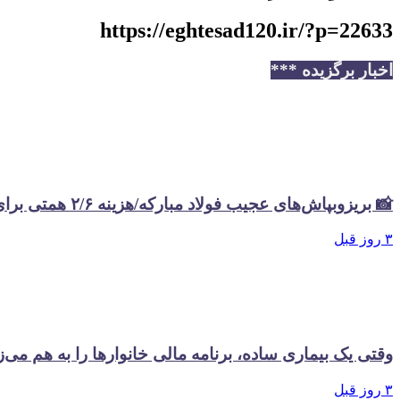
https://eghtesad120.ir/?p=22633
اخبار برگزیده ***
📸 بریزوبپاش‌های عجیب فولاد مبارکه/هزینه ۲/۶ همتی برای تبلیغات در سال گذشته
۳ روز قبل
وقتی یک بیماری ساده، برنامه مالی خانوارها را به هم می‌ز
۳ روز قبل