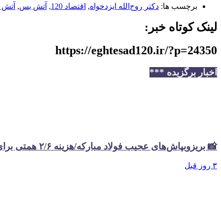
برچسب ها:
دکتر روح‌الله ایزدخواه
,
اقتصاد 120
,
آتش بس
,
آتش 
لینک کوتاه خبر:
https://eghtesad120.ir/?p=24350
اخبار برگزیده ***
📸 بریزوبپاش‌های عجیب فولاد مبارکه/هزینه ۲/۶ همتی برای تبلیغات در سال گذشته
۳ روز قبل