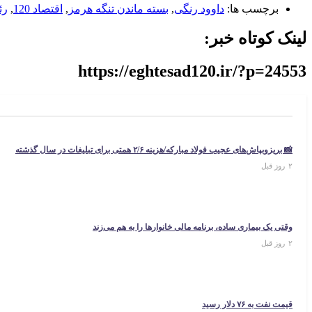
برچسب ها:
داوود رنگی
,
بسته ماندن تنگه هرمز
,
اقتصاد 120
,
رئ
لینک کوتاه خبر:
https://eghtesad120.ir/?p=24553
📸 بریزوبپاش‌های عجیب فولاد مبارکه/هزینه ۲/۶ همتی برای تبلیغات در سال گذشته
۲ روز قبل
وقتی یک بیماری ساده، برنامه مالی خانوارها را به هم می‌زند
۲ روز قبل
قیمت نفت به ۷۶ دلار رسید