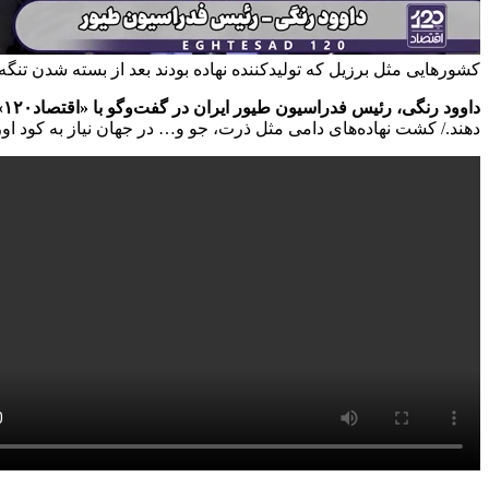
کشورهایی مثل برزیل که تولیدکننده نهاده بودند بعد از بسته شدن تنگ
داوود رنگی، رئیس فدراسیون طیور ایران در گفت‌وگو با «اقتصاد۱۲۰» گفت:
دهند./ کشت نهاده‌های دامی مثل ذرت، جو و… در جهان نیاز به کود اوره