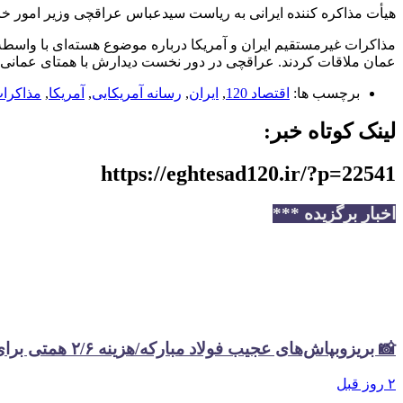
هیأت مذاکره کننده ایرانی به ریاست سیدعباس عراقچی وزیر امور خا
مذاکرات غیرمستقیم ایران و آمریکا درباره موضوع هسته‌ای با واسط
عمان ملاقات کردند. عراقچی در دور نخست دیدارش با همتای عمانی نق
برچسب ها:
اقتصاد 120
,
ایران
,
رسانه آمریکایی
,
آمریکا
,
مذاکرا
لینک کوتاه خبر:
https://eghtesad120.ir/?p=22541
اخبار برگزیده ***
📸 بریزوبپاش‌های عجیب فولاد مبارکه/هزینه ۲/۶ همتی برای تبلیغات در سال گذشته
۲ روز قبل