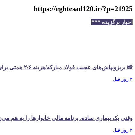
https://eghtesad120.ir/?p=21925
اخبار برگزیده ***
📸 بریزوبپاش‌های عجیب فولاد مبارکه/هزینه ۲/۶ همتی برای تبلیغات در سال گذشته
۲ روز قبل
وقتی یک بیماری ساده، برنامه مالی خانوارها را به هم می‌ز
۲ روز قبل