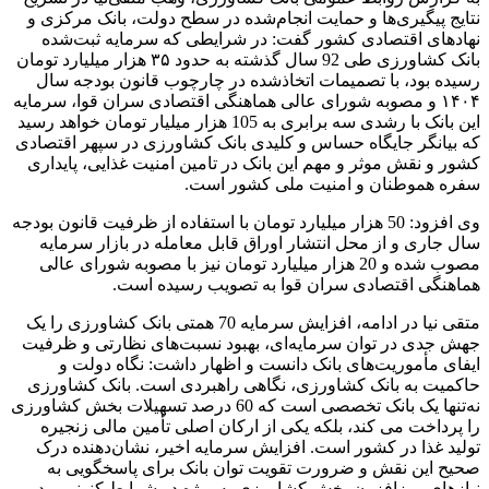
نتایج پیگیری‌ها و حمایت انجام‌شده در سطح دولت، بانک مرکزی و
نهادهای اقتصادی کشور گفت: در شرایطی که سرمایه ثبت‌شده
بانک کشاورزی طی 92 سال گذشته به حدود ۳۵ هزار میلیارد تومان
رسیده بود، با تصمیمات اتخاذشده در چارچوب قانون بودجه سال
۱۴۰۴ و مصوبه شورای عالی هماهنگی اقتصادی سران قوا، سرمایه
این بانک با رشدی سه برابری به 105 هزار میلیار تومان خواهد رسید
که بیانگر جایگاه حساس و کلیدی بانک کشاورزی در سپهر اقتصادی
کشور و نقش موثر و مهم این بانک در تامین امنیت غذایی، پایداری
سفره هموطنان و امنیت ملی کشور است.
وی افزود: 50 هزار میلیارد تومان با استفاده از ظرفیت قانون بودجه
سال جاری و از محل انتشار اوراق قابل معامله در بازار سرمایه
مصوب شده و 20 هزار میلیارد تومان نیز با مصوبه شورای عالی
هماهنگی اقتصادی سران قوا به تصویب رسیده است.
متقی نیا در ادامه، افزایش سرمایه 70 همتی بانک کشاورزی را یک
جهش جدی در توان سرمایه‌ای، بهبود نسبت‌های نظارتی و ظرفیت
ایفای مأموریت‌های بانک دانست و اظهار داشت: نگاه دولت و
حاکمیت به بانک کشاورزی، نگاهی راهبردی است. بانک کشاورزی
نه‌تنها یک بانک تخصصی است که 60 درصد تسهیلات بخش کشاورزی
را پرداخت می کند، بلکه یکی از ارکان اصلی تأمین مالی زنجیره
تولید غذا در کشور است. افزایش سرمایه اخیر، نشان‌دهنده درک
صحیح این نقش و ضرورت تقویت توان بانک برای پاسخگویی به
نیازهای روزافزون بخش کشاورزی به ویژه در شرایط کنونی و در