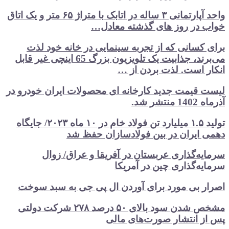
واحد آپارتمانی ۳ ساله در اتابک با متراژ ۶۵ متر و یک اتاق
خواب در روز های گذشته معادل…
برای کسانی که از تجربه سینمایی در خانه خود لذت
می‌برند، جذابیت یک تلویزیون بزرگ 65 اینچی غیر قابل
انکار است. لذت بردن از …
لیست قیمت جدید کارخانه ای محصولات ایران خودرو در
آذرماه 1402 منتشر شد.
تولید ۱.۵ میلیارد تن فولاد خام در ۱۰ ماه ۲۰۲۳/ جایگاه
دهمی ایران در بین فولادسازان حفظ شد
سرمایه‌گذاری عربستان در آفریقا و عراق/ زوال
سرمایه‌گذاری چین در آمریکا
اصرار بی مورد برای آوردن ال پی جی به سبد سوخت
مشخص شدن سود بالای ۵۰ درصد ۲۷۸ شرکت دولتی
پس از انتشار صورت‌های مالی