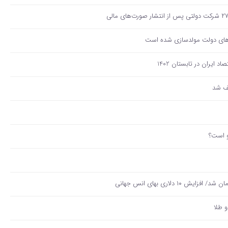
و است؟
و طلا