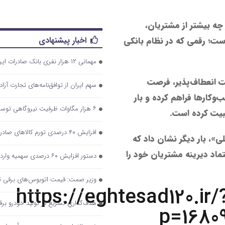
ه بیشتر از مشتریان،
اخبار پیشنهادی
فزایش یافته است؛ رقمی که در نظام بانکی
مهمانی ۱۲ هزار نفری بانک صادرات ایران/ حمایت از اقشار کم‌درآمد با توزیع بسته‌های معیشتی
ت انعطاف‌پذیر، فرصت
سهم ایران از توافق‌نامه‌های تجارت آزاد ۵ درصد اس
وکارها فراهم کرده و بار
۶ هزار مگاوات ظرفیت نیروگاهی توسط شرکت‌های فولادی در حال اجراست
ثبیت کرده است.
افزایش ۴۰ درصدی تورم کالاهای صادراتی
ی»، بار دیگر نشان داد که
تماد دیرینه مشتریان خود را
دستور افزایش ۶۰ درصدی سهمیه واردات قطعات موبایل/ تداوم بلاتکلیفی ۲ ساله تامین ارز خودرو
وزیر صمت: قیمت اتوبوس‌های برقی تو
https://eghtesad120.ir/
هدف‌گذاریِ تسریع در تولید خودرو‌ بر
p=1680