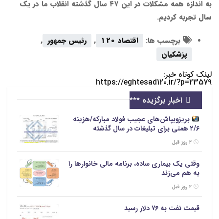
به اندازه همه مشکلات در این ۴۷ سال گذشته انقلاب ما در یک
سال تجربه کردیم.
برچسب ها:
اقتصاد 120
,
رئیس جمهور
,
پزشکیان
لینک کوتاه خبر:
https://eghtesad120.ir/?p=23579
اخبار برگزیده ***
بریزوبپاش‌های عجیب فولاد مبارکه/هزینه
۲/۶ همتی برای تبلیغات در سال گذشته
۲ روز قبل
وقتی یک بیماری ساده، برنامه مالی خانوارها را
به هم می‌زند
۲ روز قبل
قیمت نفت به ۷۶ دلار رسید