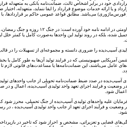
دادی خود در برابر اشخاص ثالث، ضمانت‌نامه بانکی به متعهدله قراردا
رداد و یا ارائه خدمات موضوع قرارداد را ایفا ننماید، متعهدله، اختیار
 فورس‌ماژوری) می‌باشد. مطابق قواعد عمومی حاکم بر قراردادها، با 
جانشین رئیس کل دادگستری استان تهران در ستاد است
تحمیل شده، بلکه در روند تولید این واحدها به‌صورت کامل یا کمتر خل
ت
.
دی آسیب‌دیده را ضروری دانسته و مجموعه‌ای از تسهیلات را در قالب پ
ن آمریکایی صهیونیستی که در فرایند تولید آن‌ها به طور کامل یا ب
های عامل می‌باشند، این ضمانت‌نامه‌ها یا مساعدت‌های قانونی لازم تا
د.
ولیدی آسیب‌دیده در صدد ضبط ضمانت‌نامه تحویلی از جانب واحدهای تولی
ر وضعیت و فرایند اجرای تعهد واحد تولیدی آسیب‌دیده، اعمال و در صد
اعمال شود.
رمایان علیه واحدهای تولیدی آسیب‌دیده از جنگ تحمیلی، محرز شود که
وضعیت و فرآیند اجرای تعهد از جانب واحد تولیدی آسیب‌دیده ، در رس
شود.
دگی‌های قضایی و تعزیراتی، مشخص و احراز شود که تاخیر در بازپرداخت