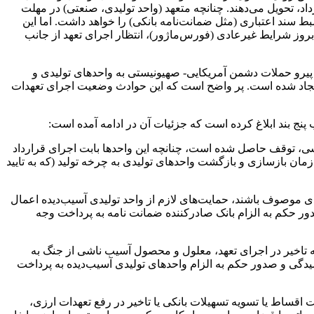
د، تحویل می‌دهند. چنانچه متعهد (واحد تولیدی، صنعتی) در مهلت
 ضبط سند اعتباری (مثل ضمانت‌نامه بانکی) را خواهد داشت. اما این
بروز شرایط غیرعادی (فورس‌ماژور)، انتظار اجرای تعهد از جانب
انی اقتصاد مقاومتی در ادامه نامه خود آورده ‌است: در جنگ ۱۲ روزه و جنگ رمضان، پیرو حملات دشمن آمریکایی- صهیونیستی به واحدهای تولیدی و
ل ایجاد شده است. پر واضح است که این حوادث وضعیت اجرای تعهدات
نج بند ابلاغ کرده است که جزئیات آن در ادامه آمده است:
خشی، توقف حاصل شده است، چنانچه این واحدها بابت اجرای قرارداد
 زمان بازسازی و بازگشت واحدهای تولیدی به چرخه تولید (که به تایید
دی موصوف باشند، حمایت‌های لازم از واحد تولیدی آسیب‌دیده اعمال
ور حکم به الزام بانک صادرکننده ضمانت نامه به پرداخت وجه
 تاخیر در اجرای تعهد، معلول و محصول آسیب ناشی از جنگ به
یدگی و صدور حکم به الزام واحدهای تولیدی آسیب‌دیده به پرداخت
 اقساط یا تسویه تسهیلات بانکی یا تاخیر در رفع تعهدات ارزی،