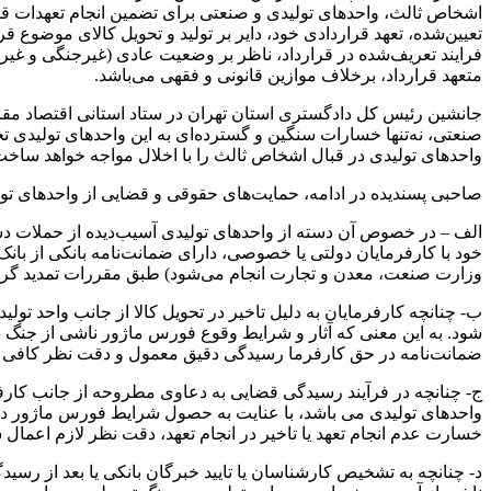
اشخاص ثالث، واحدهای تولیدی و صنعتی برای تضمین انجام تعهدات قرار
تعیین‌شده، تعهد قراردادی خود، دایر بر تولید و تحویل کالای موضوع قرا
فرایند تعریف‌شده در قرارداد، ناظر بر وضعیت عادی (غیرجنگی و غیر
متعهد قرارداد، برخلاف موازین قانونی و فقهی می‌باشد.
صنعتی، نه‌تنها خسارات سنگین و گسترده‌ای به این واحدهای تولیدی 
واحدهای تولیدی در قبال اشخاص ثالث را با اخلال مواجه خواهد ساخ
صاحبی پسندیده در ادامه، حمایت‌های حقوقی و قضایی از واحدهای تولی
الف
– در خصوص آن دسته از واحدهای تولیدی آسیب‌دیده از حملات دشم
خود با کارفرمایان دولتی یا خصوصی، دارای ضمانت‌نامه بانکی از بانک‌
وزارت صنعت، معدن و تجارت انجام می‌شود) طبق مقررات تمدید گرد
ب- چنانچه کارفرمایان به دلیل تاخیر در تحویل کالا از جانب واحد ت
شود. به این معنی که آثار و شرایط وقوع فورس ماژور ناشی از جنگ د
ضمانت‌نامه در حق کارفرما رسیدگی دقیق معمول و دقت نظر کافی 
ج- چنانچه در فرآیند رسیدگی قضایی به دعاوی مطروحه از جانب کارف
واحدهای تولیدی می‌ باشد، با عنایت به حصول شرایط فورس ماژور در 
خسارت عدم انجام تعهد یا تاخیر در انجام تعهد، دقت نظر لازم اعمال 
د- چنانچه به تشخیص کارشناسان یا تایید خبرگان بانکی یا بعد از رسی