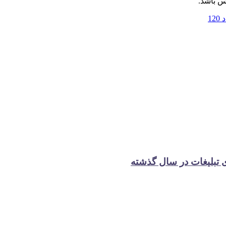
س باشد.
12