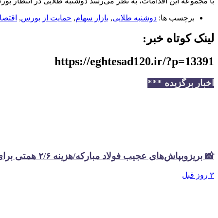
با مجموعه این اقدامات، به نظر می‌رسد دوشنبه طلایی در انتظار بور
برچسب ها:
دوشنبه طلایی
,
بازار سهام
,
حمایت از بورس
,
اقتصاد 0
لینک کوتاه خبر:
https://eghtesad120.ir/?p=13391
اخبار برگزیده ***
📸 بریزوبپاش‌های عجیب فولاد مبارکه/هزینه ۲/۶ همتی برای تبلیغات در سال گذشته
۳ روز قبل