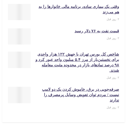
تی یک بیماری ساده، برنامه مالی خانوارها را به
 می‌زند
 نفت به ۷۶ دلار رسید
شاخص کل بورس تهران با جهش ۱۲۲ هزار واحدی
برای نخستین‌بار از مرز ۵.۴ میلیون واحد عبور کرد و
۹۸ درصد نمادهای بازار در محدوده مثبت معامله
ند.
فه‌جویی در برق، خاموش کردن یک دو لامپ
ست / مردم توان تعویض وسایل پرمصرف را
رند