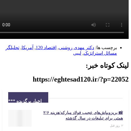
برچسب ها:
دکتر مهدی روشنی
,
اقتصاد 120
,
آمریکا
,
تحلیلگر
مسائل استراتژیک
,
لیبی
 کوتاه خبر:
https://eghtesad120.ir/?p=2
اخبار برگزیده ***
📸 بریزوبپاش‌های عجیب فولاد مبارکه/هزینه ۲/۶
تی برای تبلیغات در سال گذشته