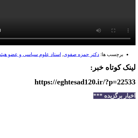
برچسب ها:
دکتر حمزه صفوی
,
استاد علوم سیاسی و عضو هیئت
لینک کوتاه خبر:
https://eghtesad120.ir/?p=22533
اخبار برگزیده ***