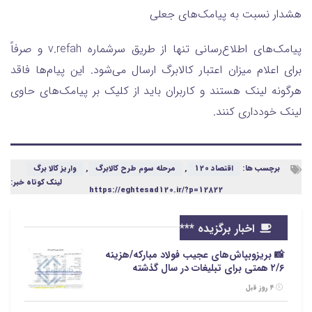
هشدار نسبت به پیامک‌های جعلی
پیامک‌های اطلاع‌رسانی تنها از طریق سرشماره v.refah و صرفاً
برای اعلام میزان اعتبار کالابرگ ارسال می‌شود. این پیام‌ها فاقد
هرگونه لینک هستند و کاربران باید از کلیک بر پیامک‌های حاوی
لینک خودداری کنند.
برچسب ها:
اقتصاد 120
,
مرحله سوم طرح کالابرگ
,
واریز کالا برگ
لینک کوتاه خبر:
https://eghtesad120.ir/?p=12822
اخبار برگزیده ***
📸 بریزوبپاش‌های عجیب فولاد مبارکه/هزینه
۲/۶ همتی برای تبلیغات در سال گذشته
۴ روز قبل