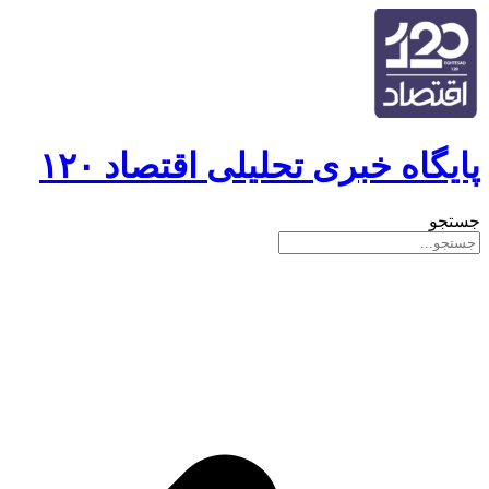
پایگاه خبری تحلیلی اقتصاد ۱۲۰
جستجو