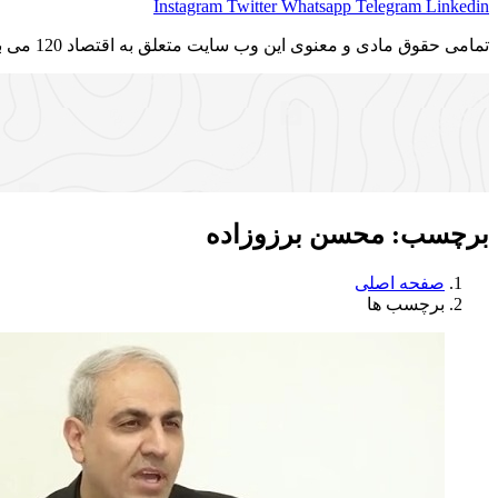
Instagram
Twitter
Whatsapp
Telegram
Linkedin
تمامی حقوق مادی و معنوی این وب سایت متعلق به اقتصاد 120 می باشد و استفاده غیر قانونی از آن پیگرد قانونی دارد.
برچسب:
محسن برزوزاده
صفحه اصلی
برچسب ها