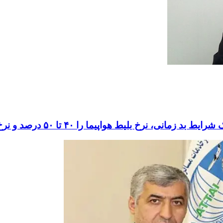
۴ تا ۵۰ درصد و نرخ بلیط جاده‌ای و ریلی را ۲۵ درصد بالا برد!