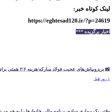
لینک کوتاه خبر:
https://eghtesad120.ir/?p=24619
اخبار برگزیده ***
📸 بریزوبپاش‌های عجیب فولاد مبارکه/هزینه ۲/۶ همتی برای تبلیغات در سال گذشته
۱ روز قبل
وقتی یک بیماری ساده، برنامه مالی خانوارها را به هم می‌ز