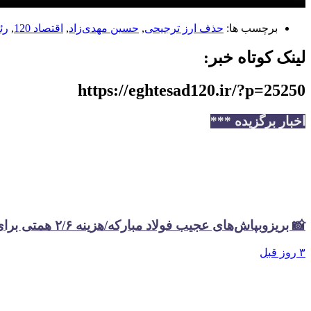
برچسب ها:
حذف ارز ترجیحی
,
حسین مهدی‌زاد
,
اقتصاد 120
,
رئ
لینک کوتاه خبر:
https://eghtesad120.ir/?p=25250
اخبار برگزیده ***
📸 بریزوبپاش‌های عجیب فولاد مبارکه/هزینه ۲/۶ همتی برای تبلیغات در سال گذشته
۳ روز قبل