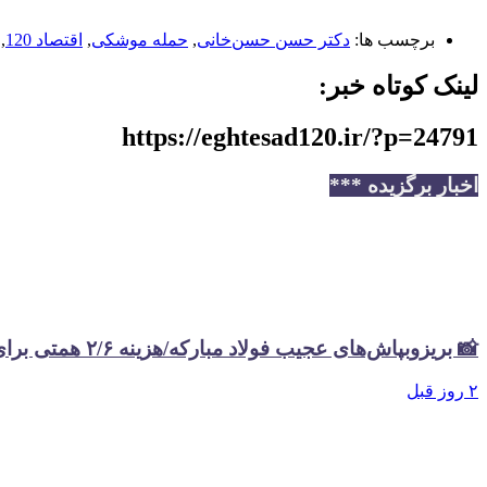
برچسب ها:
دکتر حسن حسن‌خانی
,
حمله موشکی
,
اقتصاد 120
,
لینک کوتاه خبر:
https://eghtesad120.ir/?p=24791
اخبار برگزیده ***
📸 بریزوبپاش‌های عجیب فولاد مبارکه/هزینه ۲/۶ همتی برای تبلیغات در سال گذشته
۲ روز قبل