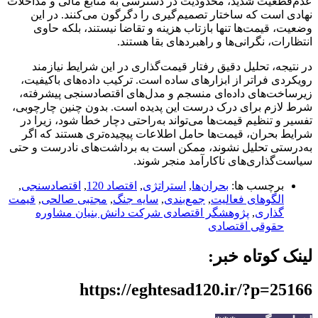
عدم‌قطعیت شدید، محدودیت در دسترسی به منابع مالی و مداخلات
نهادی است که ساختار تصمیم‌گیری را دگرگون می‌کنند. در این
وضعیت، قیمت‌ها تنها بازتاب هزینه و تقاضا نیستند، بلکه حاوی
انتظارات، نگرانی‌ها و راهبردهای بقا هستند.
در نتیجه، تحلیل دقیق رفتار قیمت‌گذاری در این شرایط نیازمند
رویکردی فراتر از ابزارهای ساده است. ترکیب داده‌های باکیفیت،
زیرساخت‌های داده‌ای منسجم و مدل‌های اقتصادسنجی پیشرفته،
شرط لازم برای درک درست این پدیده است. بدون چنین چارچوبی،
تفسیر و تنظیم قیمت‌ها می‌تواند به‌راحتی دچار خطا شود، زیرا در
شرایط بحران، قیمت‌ها حامل اطلاعات پیچیده‌تری هستند که اگر
به‌درستی تحلیل نشوند، ممکن است به برداشت‌های نادرست و حتی
سیاست‌گذاری‌های ناکارآمد منجر شوند.
برچسب ها:
بحران‌ها
,
استراتژی‌
,
اقتصاد 120
,
اقتصادسنجی
,
الگوهای فعالیت
,
جمع‌بندی
,
سایه جنگ
,
مجتبی صالحی
,
قیمت
گذاری
,
پژوهشگر اقتصادی شرکت دانش بنیان مشاوره
حقوقی اقتصادی
لینک کوتاه خبر:
https://eghtesad120.ir/?p=25166