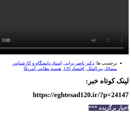
برچسب ها:
دکتر ناصر ترابی
,
استاد دانشگاه و کارشناس
مسائل بین‌الملل
,
اقتصاد 120
,
هیمنه نظامی آمریکا
 کوتاه خبر:
https://eghtesad120.ir/?p=2
ر برگزیده ***