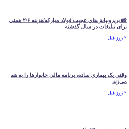
📸 بریزوبپاش‌های عجیب فولاد مبارکه/هزینه ۲/۶ همتی
 تبلیغات در سال گذشته
 یک بیماری ساده، برنامه مالی خانوارها را به هم
ند