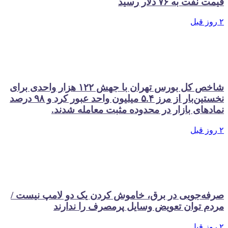
 به ۷۶ دلار رسید
شاخص کل بورس تهران با جهش ۱۲۲ هزار واحدی برای
نخستین‌بار از مرز ۵.۴ میلیون واحد عبور کرد و ۹۸ درصد
های بازار در محدوده مثبت معامله شدند.
‌جویی در برق، خاموش کردن یک دو لامپ نیست /
 توان تعویض وسایل پرمصرف را ندارند