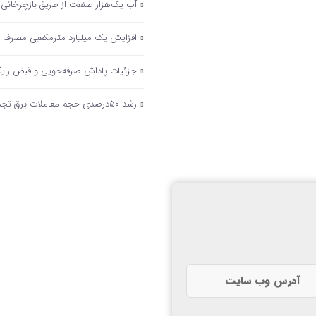
آب یک‌هزار صنعت از طریق بازچرخانی 
افزایش یک میلیارد مترمکعبی مصرف گاز صنایع در زمستا
جزئیات پاداش صرفه‌جویی و قبض رای
رشد ۵۰درصدی حجم معاملات برق تجدیدپذیر در تابلوی برق سبز بورس