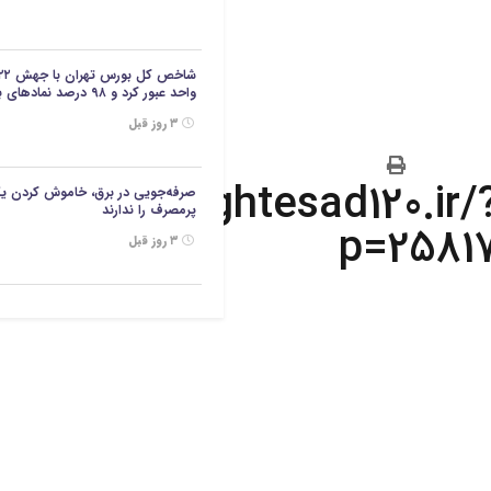
واحد عبور کرد و ۹۸ درصد نمادهای بازار در محدوده مثبت معامله شدند.
۳ روز قبل
https://eghtesad120.ir/
صرفه‌جویی در برق، خاموش کردن ی
پرمصرف را ندارند
p=2581
۳ روز قبل