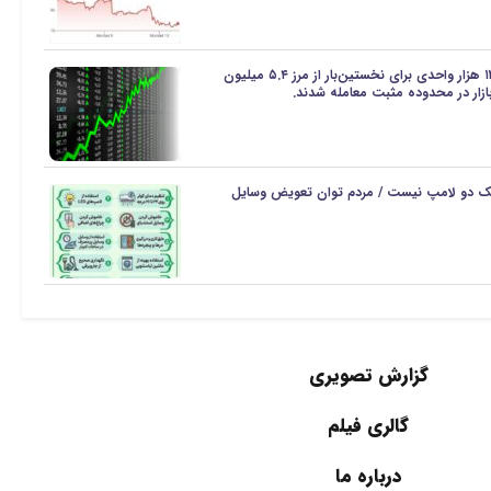
شاخص کل بورس تهران با جهش ۱۲۲ هزار واحدی برای نخستین‌بار از مرز ۵.۴ میلیون
ک دو لامپ نیست / مردم توان تعویض وسایل
گزارش تصویری
گالری فیلم
درباره ما