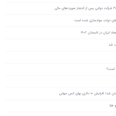
و است؟
و طلا