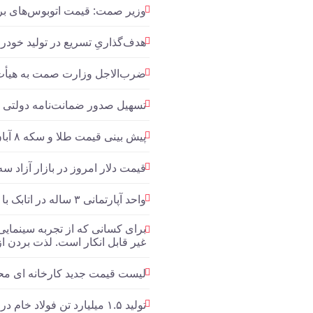
وزیر صمت: قیمت اتوبوس‌های بر
هدف‌گذاریِ تسریع در تولید خودرو
ضرب‌الاجل وزارت صمت به هیأت رئ
تسهیل صدور ضمانت‌نامه دولتی
پیش بینی قیمت طلا و سکه ۸ آبان ۱۴۰۲ / بازار طلا دست‌ به عصا شد
قیمت دلار امروز در بازار آزاد سه‌شنبه
واحد آپارتمانی ۳ ساله در اتابک با متراژ ۶۵ متر و یک اتاق خواب در روز های گذشته معادل…
غیر قابل انکار است. لذت بردن ا
لیست قیمت جدید کارخانه ای محصولات ای
تولید ۱.۵ میلیارد تن فولاد خام در ۱۰ ماه ۲۰۲۳/ جایگاه دهمی ایران در بین فولادسازان حفظ شد