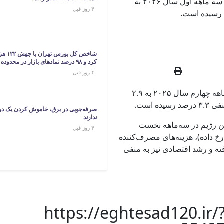
از جنگ ایران در سه ماهه اول سال ۲۰۲۶ به
۴ روز قبل
کرد و ۹۸ درصد نمادهای بازار در محدوده مثبت معامله شدند.
۴ روز قبل
درحالی‌که رشد اقتصادی اسرائیل در سه ماهه چهارم سال ۲۰۲۵ به ۲.۹
صرفه‌جویی در برق، خاموش کردن یک دو
ندارند
ین رژیم در سه‌ماهه نخست
۴ روز قبل
در آوریل رخ داده)، هزینه‌های مصرف‌کننده
رصد و صادرات ۳.۷ درصد کاهش یافته و رشد اقتصادی نیز به منفی
https://eghtesad120.ir/