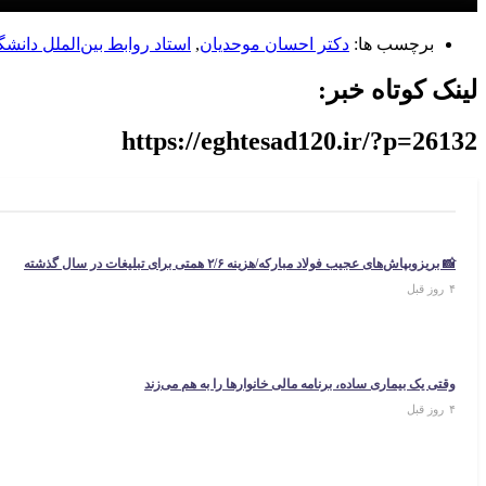
برچسب ها:
دکتر احسان موحدیان
,
استاد روابط بین‌الملل دانش
لینک کوتاه خبر:
https://eghtesad120.ir/?p=26132
📸 بریزوبپاش‌های عجیب فولاد مبارکه/هزینه ۲/۶ همتی برای تبلیغات در سال گذشته
۴ روز قبل
وقتی یک بیماری ساده، برنامه مالی خانوارها را به هم می‌زند
۴ روز قبل